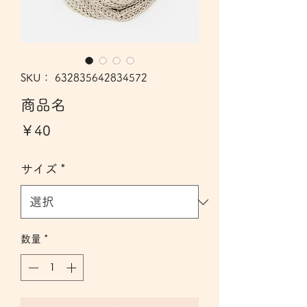
SKU： 632835642834572
商品名
価
￥40
格
サイズ
*
数量
*