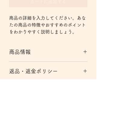
カートに追加する
商品の詳細を入力してください。あな
たの商品の特徴やおすすめのポイント
をわかりやすく説明しましょう。
商品情報
商品の詳細を入力してください。サイ
返品・返金ポリシー
ズ、素材、取扱説明に加え、商品の特
徴やおすすめのポイントなどを説明し
返品・返金規約を入力してください。
ましょう。
商品の配送について
商品にご満足いただけなかった場合の
返品・返金ポリシーと手順を説明しま
配送地域、料金、所要時間、梱包な
しょう。規約の内容を明確にすること
ど、商品の配送に関する情報を入力し
で、お客様の信頼を獲得し、安心して
てください。配送情報を明確にするこ
商品をご購入いただけます。
とで、お客様の信頼を獲得し、安心し
て商品をご購入いただけます。