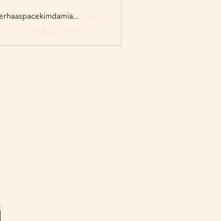
rogerhaaspacekimdamian057
フォロー
aspacekimdamian057
メンバーを表示（49名）