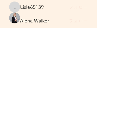
Lisle65139
フォロー
Lisle65139
Alena Walker
フォロー
Dorable yong
フォロー
Samantha Guarino
フォロー
rogerhaaspacekimdamian057
フォロー
rogerhaaspacekimdamian057
すべてのメンバーを表示（49名）
購読登録フォーム